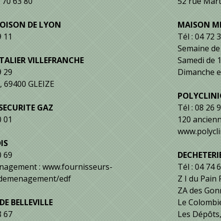
9 70 63 80
52 rue Mar
OISON DE LYON
MAISON ME
9 11
Tél : 04 72 
Semaine de
TALIER VILLEFRANCHE
Samedi de 1
9 29
Dimanche et 
y, 69400 GLEIZE
POLYCLINI
SECURITE GAZ
Tél : 08 26 
0 01
120 ancien
www.polycli
IS
0 69
DECHETERI
nagement : www.fournisseurs-
Tél : 04 74 
m/demenagement/edf
Z I du Pai
ZA des Gon
E BELLEVILLE
Le Colombi
8 67
Les Dépôts