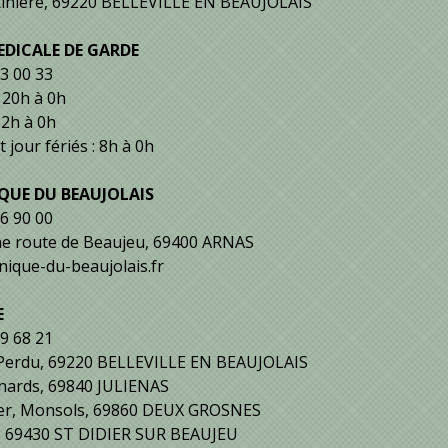
tinière, 69220 BELLEVILLE EN BEAUJOLAIS
DICALE DE GARDE
33 00 33
 20h à 0h
2h à 0h
jour fériés : 8h à 0h
QUE DU BEAUJOLAIS
96 90 00
ne route de Beaujeu, 69400 ARNAS
nique-du-beaujolais.fr
E
69 68 21
n Perdu, 69220 BELLEVILLE EN BEAUJOLAIS
nards, 69840 JULIENAS
er, Monsols, 69860 DEUX GROSNES
, 69430 ST DIDIER SUR BEAUJEU