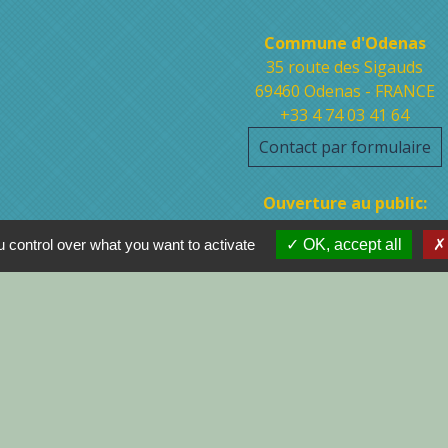
Contacts
Commune d'Odenas
35 route des Sigauds
69460 Odenas - FRANCE
+33 4 74 03 41 64
Contact par formulaire
Ouverture au public:
Lundi : 13H30 à 18H00
 control over what you want to activate
OK, accept all
Jeudi : 9H00 à 12H00
Vendredi : 13H30 à 19H00
tions légales
-
Politique de confidentialité
-
Accessibilité