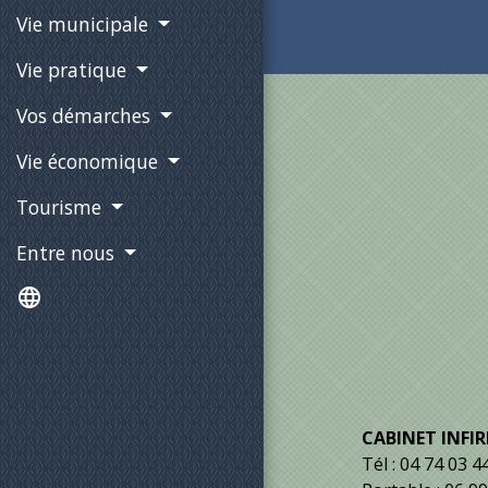
Vie municipale
Vie pratique
Vos démarches
Vie économique
Tourisme
Entre nous
language
CABINET INFI
Tél : 04 74 03 4