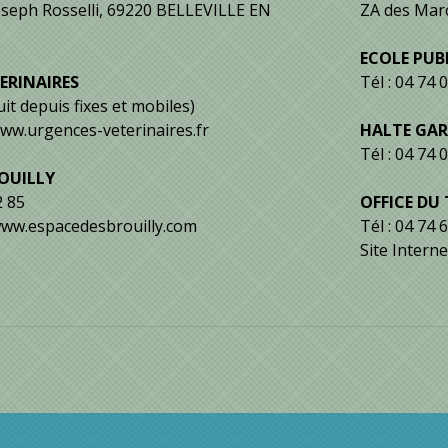
oseph Rosselli, 69220 BELLEVILLE EN
ZA des Mar
ECOLE PUB
ERINAIRES
Tél : 04 74 
uit depuis fixes et mobiles)
 www.urgences-veterinaires.fr
HALTE GAR
Tél : 04 74 
ROUILLY
2 85
OFFICE DU
 www.espacedesbrouilly.com
Tél : 04 74 
Site Intern