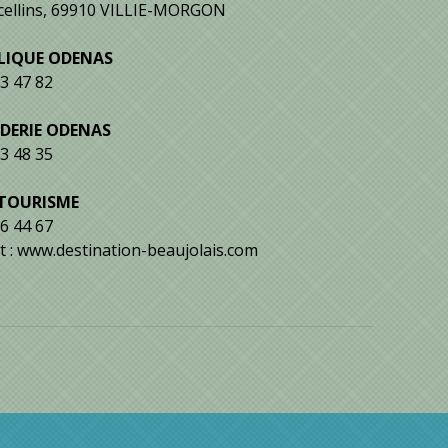
cellins, 69910 VILLIE-MORGON
LIQUE ODENAS
03 47 82
DERIE ODENAS
03 48 35
 TOURISME
66 44 67
et : www.destination-beaujolais.com