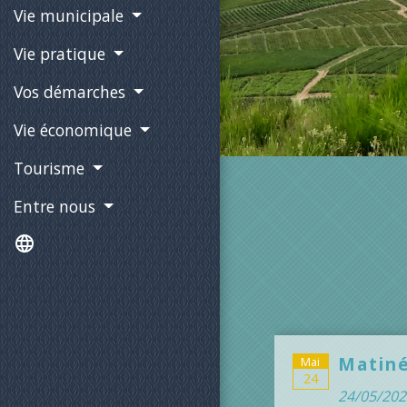
Vie municipale
Vie pratique
Vos démarches
Vie économique
Tourisme
Entre nous
language
Matiné
Mai
24
24/05/202