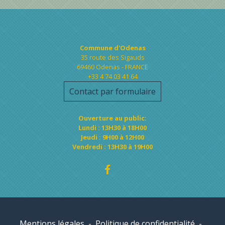
Contacts
Commune d'Odenas
35 route des Sigauds
69460 Odenas - FRANCE
+33 4 74 03 41 64
Contact par formulaire
Ouverture au public:
Lundi : 13H30 à 18H00
Jeudi : 9H00 à 12H00
Vendredi : 13H30 à 19H00
Mentions légales
-
Politique de confidentialité
-